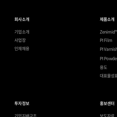
회사소개
제품소개
기업소개
Zenimid
사업장
PI Film
인재채용
PI Varnis
PI Powde
용도
대표물성
투자정보
홍보센터
기업지배구조
보도자료