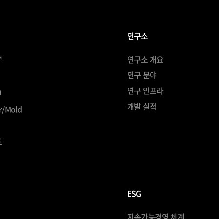
연구소
™
연구소 개요
연구 분야
연구 인프라
h
개발 실적
r/Mold
표
ESG
지속가능경영 체계